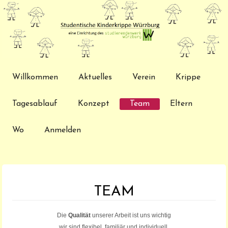
Willkommen
Aktuelles
Verein
Krippe
Tagesablauf
Konzept
Team
Eltern
Wo
Anmelden
TEAM
Die
Qualität
unserer Arbeit ist uns wichtig
wir sind flexibel, familiär und individuell.